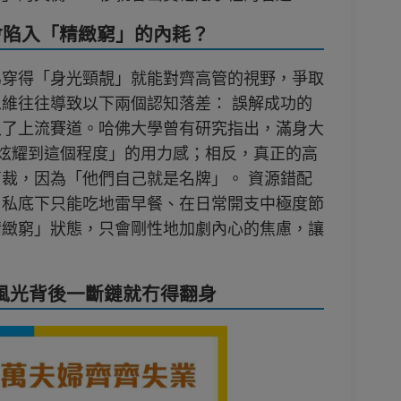
會陷入「精緻窮」的內耗？
為穿得「身光頸靚」就能對齊高管的視野，爭取
維往往導致以下兩個認知落差： 誤解成功的
入了上流賽道。哈佛大學曾有研究指出，滿身大
只能炫耀到這個程度」的用力感；相反，真正的高
裁，因為「他們自己就是名牌」。 資源錯配
，私底下只能吃地雷早餐、在日常開支中極度節
精緻窮」狀態，只會剛性地加劇內心的焦慮，讓
。
覺風光背後一斷鏈就冇得翻身