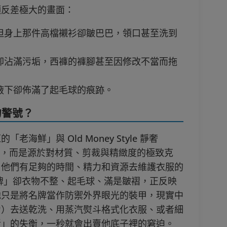
類反差極大的畫面：
但身上那件高檔襯衫卻皺巴巴，領口甚至洗到
卻沾滿污垢，西褲的褲腳甚至因修改不當而拖
腋下卻佈滿了起毛球的痕跡。
的警號？
鮮」與 Old Money Style 靜奢
大小，而是源於對材質、剪裁與精緻度的極致克
，他們有足夠的時間、精力和資源去維護衣服的
牌」卻衣物不整、起毛球、滿是皺褶，正反映
他只是將名牌當作防禦外界眼光的裝甲，現實中
力）去送乾洗、用蒸汽熨斗格式化衣服、或者細
斷」的失衡，一秒就會出賣他底子裡的窘迫。