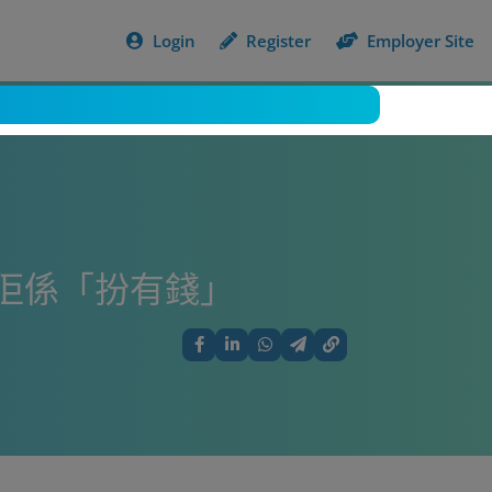
Login
Register
Employer Site
佢係「扮有錢」