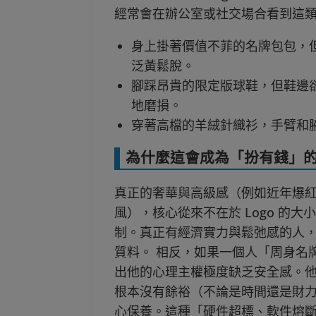
經常會在辦公室或社交場合看到這
身上掛著價值不菲的名牌包包，
泛黃鬆脫。
腳踩昂貴的限定版球鞋，但鞋邊
地磨損。
穿著高檔的羊絨針織衫，手臂和
為什麼這會成為「扮有錢」
真正的奢華與高級感（例如近年爆紅的「老海
風），核心從來不在於 Logo 的
制。真正有經濟實力與鬆弛感的人
質料。 相反，如果一個人「周身名
出他的心理主權極度缺乏安全感。
根本沒有餘裕（不論是時間還是財
心保養。這種「硬件超標、軟件熔