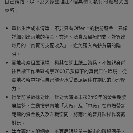
自己鋪路？以下為大家整理出4個具體可執行的職場突圍
策略：
量化生活成本清單：不要只看Offer上的稅前薪金，建議
詳細列出兩地的租金、交通、膳食及醫療開支，計算出
每月的「真實可支配收入」，避免落入高薪貧窮的陷
阱。
實地考察租屋環境：與其在網上紙上談兵，不如親身前
往目標工作地區視察7000元預算下的真實居住環境，從
實地考察中評估自己能否承受長遠居住在劏房的心理壓
力。
行業前景數據對比：針對大灣區未來2至5年的黃金期發
展趨勢，主動搜尋內地「大廠」及「中廠」在市場營銷
範疇的資金投入及升職空間，將兩地的晉升階梯作客觀
對比。
建立兩地人脈網絡：不要局限於單一城市的職場圈子，