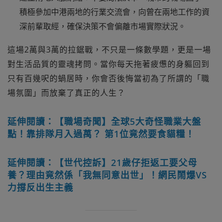
積極參加中港兩地的行業交流會，向曾在兩地工作的資
深前輩取經，確保決策不會偏離市場實際狀況。
這場2萬與3萬的拉鋸戰，不只是一條數學題，更是一場
對生活品質的靈魂拷問。當你每天拖著疲憊的身軀回到
只有百幾呎的蝸居時，你會否後悔當初為了所謂的「職
場氛圍」而放棄了真正的人生？
延伸閱讀：【職場奇聞】全球5大奇怪職業大盤
點！靠排隊月入過萬？ 第1位竟然要食貓糧！
延伸閱讀：【世代控訴】21歲仔拒返工要父母
養？理由竟然係「我無同意出世」！網民鬧爆VS
力撐反出生主義