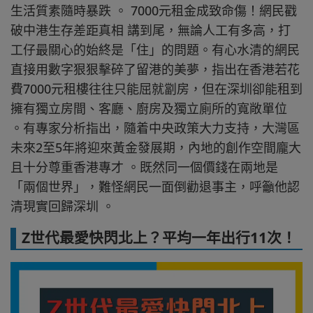
生活質素隨時暴跌 。 7000元租金成致命傷！網民戳
破中港生存差距真相 講到尾，無論人工有多高，打
工仔最關心的始終是「住」的問題。有心水清的網民
直接用數字狠狠擊碎了留港的美夢，指出在香港若花
費7000元租樓往往只能屈就劏房，但在深圳卻能租到
擁有獨立房間、客廳、廚房及獨立廁所的寬敞單位
。有專家分析指出，隨着中央政策大力支持，大灣區
未來2至5年將迎來黃金發展期，內地的創作空間龐大
且十分尊重香港專才 。既然同一個價錢在兩地是
「兩個世界」，難怪網民一面倒勸退事主，呼籲他認
清現實回歸深圳 。
Z世代最愛快閃北上？平均一年出行11次！