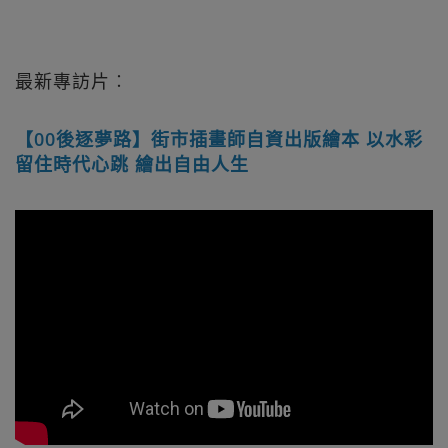
最新專訪片︰
【00後逐夢路】街市插畫師自資出版繪本 以水彩
留住時代心跳 繪出自由人生