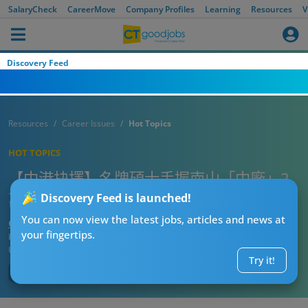
SalaryCheck
CareerMove
Company Profiles
Learning
Resources
V
Discovery Feed
Resources
Career Issues
Hot Topics
HOT TOPICS
【中港抉擇】名牌碩士手握南山「中廠」2
萬Offer狂掙扎！1原因令精英情願減薪過河
Discovery Feed is launched!
You can now view the latest jobs, articles and news at
CTgoodjobs’ Editor
your fingertips.
Published:
2026-07-20 07:15
Updated:
2026-07-20 07:15
Try it!