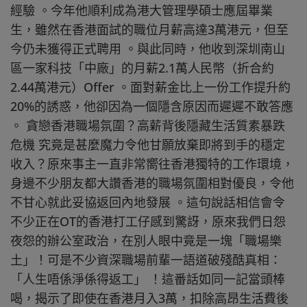
經驗 。今年他順利成為港大管理學碩士應屆畢業
生，雖然在香港面試的職位月薪高達3萬港元，但至
今仍未獲得正式聘用 。與此同時，他收到深圳南山
區一家科技「中廠」的月薪2.1萬人民幣（折合約
2.44萬港元）Offer 。面對薪金比上一份工作提升約
20%的誘惑，他卻因為一個隱含原因而遲遲不敢答應
。 貪戀香港職場氛圍？高薪背後隱藏生活質素暴跌
危機 究竟是甚麼魔力令他甘願放棄即將到手的穩定
收入？原來事主一直非常嚮往香港獨特的工作環境，
身邊不少朋友都大讚香港的職場氛圍相對優良，令他
不甘心就此妥協返回內地發展 。這句說話相信會令
不少正在OT的香港打工仔感到驚訝，原來我們日怨
夜怨的辦公室政治，在別人眼中竟是一塊「職場樂
土」！可是不少資深職場前輩一語道破殘酷真相：
「人生唔係淨係得返工」 ！這番話如同一記當頭棒
喝，揭示了即使在香港月入3萬，扣除高昂生活費後