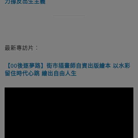
力撐反出生主義
最新專訪片︰
【00後逐夢路】街市插畫師自資出版繪本 以水彩
留住時代心跳 繪出自由人生