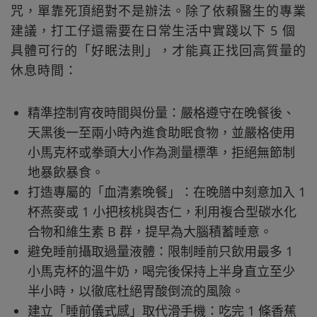
咒，單靠死頂絕對不是辦法。除了依賴醫生的專業
建議，打工仔還需要在日常生活中實踐以下 5 個
具體可行的「好眠法則」，才能真正找回高質量的
休息時間：
精準控制宵夜時間與份量：嚴格遵守在晚餐後、
天黑後一至兩小時內進食助眠食物，並嚴格使用
小馬克杯或拳頭大小作為測量標準，拒絕無節制
地暴飲暴食。
打造專屬的「血清素晚餐」：在晚膳中刻意加入 1
杯燕麥或 1 小把核桃與杏仁，利用複合型碳水化
合物和維生素 B 群，提早為大腦積蓄睡意。
避免睡前攝取過量液體：限制睡前只飲用最多 1
小馬克杯的溫牛奶，喝完後保持上半身直立至少
半小時，以徹底杜絕胃酸倒流的風險。
建立「睡前儀式感」取代滑手機：吃完 1 條香蕉