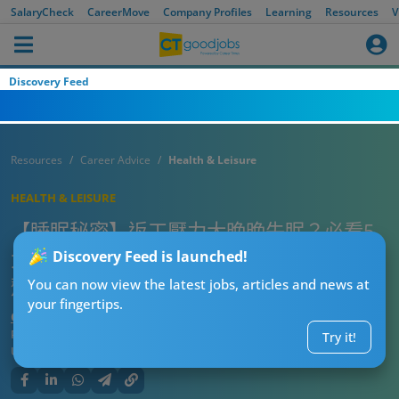
SalaryCheck
CareerMove
Company Profiles
Learning
Resources
V
Discovery Feed
Resources
Career Advice
Health & Leisure
HEALTH & LEISURE
【睡眠秘密】返工壓力大晚晚失眠？必看5
大隱藏助眠神物！呢款水果竟是天然鎮靜
Discovery Feed is launched!
劑？
You can now view the latest jobs, articles and news at
your fingertips.
CTgoodjobs’ Editor
Published:
2026-07-22 07:15
Try it!
Updated:
2026-07-22 07:15