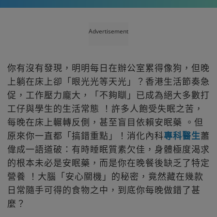
Advertisement
你有沒有發現，明明每日在辦公室累得像狗，但晚
上躺在床上卻「眼光光等天光」？香港生活節奏急
促，工作壓力龐大，「不夠瞓」已成為絕大多數打
工仔與學生的生活常態 ！許多人飽受失眠之苦，
每晚在床上輾轉反側，甚至盲目依賴安眠藥 。但
原來你一直都「搞錯重點」！消化內科
專科醫生
蕭
偉成一語道破：有時睡眠質素欠佳，身體極度渴求
的根本未必是安眠藥，而是你在晚餐後缺乏了特定
營養 ！大腦「安心關機」的秘密，竟然藏在幾款
日常隨手可得的食物之中，到底你每晚做錯了甚
麼？