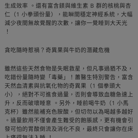
生成效率 。還有富含鎂與維生素 B 群的核桃與杏
仁（1 小拳頭份量），能瞬間穩定神經系統，大幅
減少夜間無故覺醒的次數，讓你一覺睡到大天光
！
貪吃隨時惹禍？奇異果與牛奶的潛藏危機
雖然這些天然食物是失眠救星，但凡事過猶不及，
吃錯份量隨時變「毒藥」！蕭醫生特別警告，富含
天然血清素與抗氧化物的奇異果（1 個拳頭大
小），絕對不可進食過量，否則會導致血糖急速上
升，反而破壞睡意 。另外，睡前喝牛奶（1 小馬
克杯）雖然能補充色胺酸，但切勿以為喝越多越好
。過量飲用不僅會產生難受的飽脹感，更有機會引
發可怕的胃酸倒流及消化不良，最終只會讓你在床
上痛得無法入睡 ！