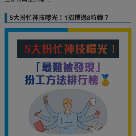
5大扮忙神技曝光！1招撐過8粒鐘？