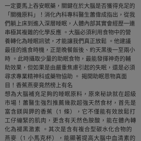
一定要馬上吞安眠藥，關鍵在於大腦是否獲得充足的
「關機原料」！消化內科專科醫生蕭偉成指出，從我
們躺上床到進入深層睡眠，人體內部其實會經歷一連
串極其複雜的化學反應 。大腦必須利用食物中的營
養轉化為睡眠訊號，才能讓我們真正放鬆 。他建議
最佳的進食時機，正是晚餐飯後、約天黑後一至兩小
時 。此時攝取少量的助眠食物，最能發揮神奇的輔
助效果，但如果是由嚴重焦慮引起的失眠，還是必須
尋求專業精神科或藥物協助 。 揭開助眠恩物真面
目！香蕉燕麥竟然榜上有名
想為大腦補充足夠的睡眠原料，原來秘訣就在超級
市場！蕭醫生強烈推薦幾款超強天然食材，首先是
富含鎂與鉀的香蕉（1 條），它不僅能有效放鬆打
工仔繃緊的肌肉，更含有天然色胺酸，能在體內轉
化為褪黑激素 。其次是含有複合型碳水化合物的
燕麥（1 小馬克杯），能顯著提高大腦中血清素的