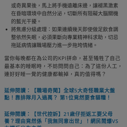
或奇異果後，馬上將手機遠離床邊，讓褪黑激素
在昏暗環境中自然分泌，切斷所有阻礙大腦關機
的藍光干擾。
將焦慮分級處理：如果連續幾天即使做足飲食調
整依然失眠，必須果斷向專業精神科求助，切忌
拖延病情讓職場壓力進一步拖垮情緒。
當你每晚都在為公司的KPI拼命，甚至犧牲了自己
最基本的睡眠時，不妨問問自己：為了這份人工，
連好好睡一覺的健康都輸掉，真的值得嗎？
延伸閱讀：【職場奇聞】全球5大奇怪職業大盤
點！靠排隊月入過萬？ 第1位竟然要食貓糧！
延伸閱讀：【世代控訴】21歲仔拒返工要父母
養？理由竟然係「我無同意出世」！網民鬧爆VS