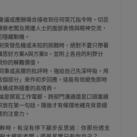
在會議或應酬場合接收到任何突兀指令時，切忌
觀察老闆及周遭人士的面部表情與眼神交流，
的隱藏動機。
遇到突發危機或未知的挑戰時，絕對不要只帶著
構思好方案A與方案B，並附上各自的利弊分
現你的解難價值。
到同事或高層的批評時，強迫自己先深呼吸，用
這個部分」來作初步回應。這能有效避免即時
具備成熟穩重的高情商。
無論是撰寫工作電郵、跨部門溝通還是口頭業績
求放在第一句話。隨後才有條理地補充背景細
層的注意力。
幹時，有沒有停下腳步反思過：你那份透支
殺大權的老闆，還是其實只有你自己？