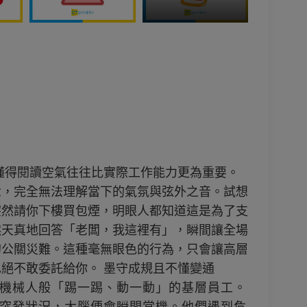
懂得閱讀空氣往往比實際工作能力更為重要。
念，完全無法理解當下的氣氛與弦外之音。試想
突然請你下樓買包煙，明眼人都知道這是為了支
然天真地回答「老闆，我這裡有」，瞬間讓全場
的公關災難。這種毫無眼色的行為，只會讓高層
絕不敢委託給你。 墨守成規且不懂變通
機械人般「踢一踢、動一動」的基層員工。
突發狀況，大腦便會瞬間當機。他們遇到危