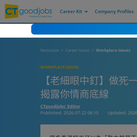
Career Kit
Company Profiles
Resources
Career Issues
Workplace Issues
WORKPLACE ISSUES
【老細眼中釘】做死一
揭露你情商底線
CTgoodjobs’ Editor
Published:
2026-07-22 08:15
Updated:
2026