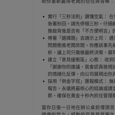
助你重新贏得老闆的信任與青睞：
實行「三秒法則」讀懂空氣： 
急著秒回。請先停頓三秒，仔細
推敲背後是否有「不方便明言」
帶著「選擇題」去請示上司： 
問題衝進老闆房間。你應該事先
析，讓上司只需做最終決策，展
建立「意見緩衝區」心態： 收
「謝謝你的建議，我會認真檢視
的情緒化反彈，向公司展現出你
採用「倒金字塔」匯報模式： 
報告，永遠將最核心的結論或請
節，確保在黃金十秒內抓住管理
當你日復一日地在辦公桌前埋頭苦
健康的努力，感動的究竟是掌握生