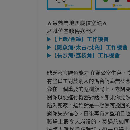
🔥最熱門地區職位空缺🔥
🔗職位空缺傳送門🔗
▶️【上環/金鐘】工作機會
▶️【鰂魚涌/太古/北角】工作機會
▶️【長沙灣/荔枝角】工作機會
缺乏察言觀色能力 在辦公室生存，
有些員工對於別人的潛台詞毫無概
像在一個重要的應酬飯局上，老闆
開你以便進行機密對話。如果你竟
陷入死寂，這絕對是一場無可挽回
對你失去信心，日後再有大型項目也
職場上最令人崩潰的，莫過於如同
這類人雖然乖巧聽話，但一旦遇上