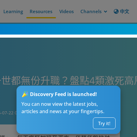
Learning
Resources
Videos
Channels
中文
世都無份升職？盤點4類激死高
Discovery Feed is launched!
You can now view the latest jobs,
articles and news at your fingertips.
-07-22 08:15
Try it!