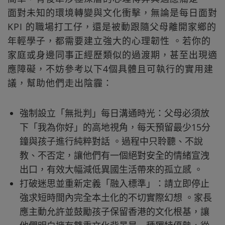
面對未知的環境轉變與文化衝擊，無論是每日面對
KPI 的職場打工仔，還是被動跟隨父母離開家鄉的
年輕學子，都需要建立強大的心理韌性 。若你的
家庭或身邊同事正經歷類似的過渡期，甚至出現適
應障礙，不妨參考以下4個具體且可執行的實用建
議，幫助他們走出陰霾：
強制設立「無批判」每日溝通時光：父母必須放
下「我為你好」的高地視角，每天預留最少15分
鐘與孩子進行純粹對話 。過程中只聆聽、不說
教、不否定，讓他們有一個絕對安全的情緒宣洩
出口，有效大幅減低異國生活帶來的孤立感 。
打破迷思並重新定義「融入標準」：請立即停止
強求短時間內完全本土化的不切實際幻想 。家長
應主動允許並鼓勵孩子保留香港的文化根基，讓