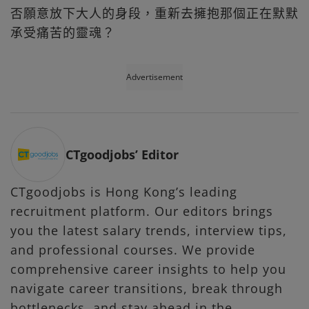
否願意放下大人的身段，重新去擁抱那個正在默默
承受痛苦的靈魂？
Advertisement
CTgoodjobs’ Editor
CTgoodjobs is Hong Kong’s leading
recruitment platform. Our editors brings
you the latest salary trends, interview tips,
and professional courses. We provide
comprehensive career insights to help you
navigate career transitions, break through
bottlenecks, and stay ahead in the