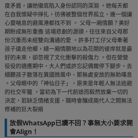
度矛盾，讓她徹底陷入身份認同的深淵 。她每天都
在自我懷疑中掙扎，彷彿被整個世界孤立，連一個讓
心靈喘息的避風港都找不到 。 父母一廂情願？美好
期盼成無形重擔 這場悲劇的源頭，往往來自父母那
份沉重而未經雙向溝通的愛 。許多打工仔父母牽著
孩子遠走他鄉，總一廂情願地以為花開的彼岸就是最
好的未來，卻忽視了文化衝擊的殺傷力 。但在營營
役役的適應期中，大人們或許忘記偶爾停下腳步，去
細聽孩子散落在異國微風中、那無處安放的無助嘆息
。父母眼中的「神仙日子」，原來是年輕人無法逃避
的社交牢籠 。當初為下一代前途而毅然放棄一切的
決定，若缺乏情緒支援，隨時會釀成兩代人之間無法
修補的巨大裂痕
放假WhatsApp已讀不回？事無大小要求開
會Align！