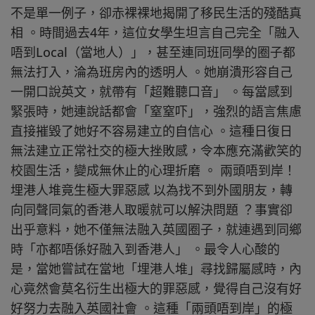
不是單一例子，卻赤裸裸地揭開了移民生活的殘酷真
相 。時間過去4年，這位女學生坦言自己完全「融入
唔到Local（當地人）」，甚至連同班同學的圈子都
無法打入，淪為班房內的透明人 。她崩潰形容自己
一開口說英文，就帶有「超難聽口音」 。每當感到
緊張時，她連說話都會「窒窒吓」，強烈的語言焦慮
直接摧毀了她好不容易建立的自信心 。這種日復日
無法建立正常社交的極大挫敗感，令本應充滿歡笑的
校園生活，變成無休止的心理折磨 。 兩頭唔到岸！
埋港人堆竟生極大罪惡感 以為找不到外國朋友，轉
向同聲同氣的香港人取暖就可以解決問題 ？事實卻
出乎意料，她不僅無法融入英國圈子，就連遇到同鄉
時「亦都唔係好融入到香港人」 。最令人心酸的
是，當她嘗試在當地「埋港人堆」尋找歸屬感時，內
心竟然會莫名衍生出極大的罪惡感，覺得自己沒有好
好努力去融入英國社會 。這種「兩頭唔到岸」的極