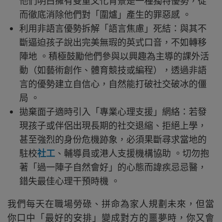
他們明白擁有雙重文化背景是一種獨特優勢，從
而徹底消除他們對「圍爐」產生的罪惡感 。
利用非語言優勢拆解「語言焦慮」死結：與其不
斷逼迫孩子說出完美無瑕的英式口音，不如轉移
陣地 。積極鼓勵他們參與以興趣為主導的課外活
動（如藝術創作、體育競技或編程），透過非語
言的優勢建立自信心，自然能打破社交破冰的僵
局 。
拋棄面子適時引入「專業心理支援」網絡：若發
現孩子或伴侶出現長期的社交退縮、拒絕上學，
甚至強烈的身份危機跡象，必須果斷尋求當地的
駐校
社工
、輔導員或港人支援機構協助 。切勿抱
著「過一陣子自然會好」的心態而諱疾忌忌醫，
錯失最佳心理干預時機 。
我們每天在職場勞碌、拼命為家人規劃未來，但當
你口中「最好的安排」變成對方的噩夢時，你又會