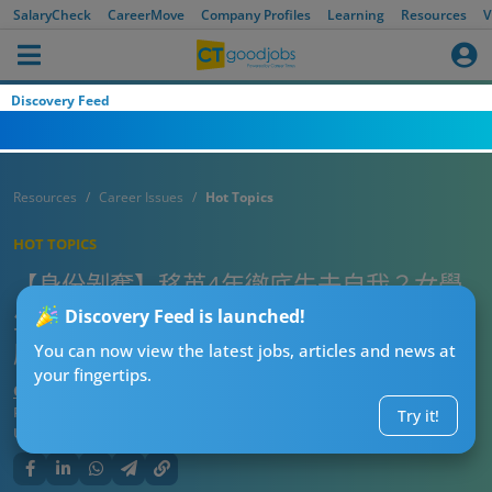
SalaryCheck
CareerMove
Company Profiles
Learning
Resources
V
Discovery Feed
Resources
Career Issues
Hot Topics
HOT TOPICS
【身份剝奪】移英4年徹底失去自我？女學
生痛哭淪邊緣人！埋港人堆竟生極度罪惡
Discovery Feed is launched!
感！
You can now view the latest jobs, articles and news at
your fingertips.
CTgoodjobs’ Editor
Published:
2026-07-25 09:15
Try it!
Updated:
2026-07-25 09:15