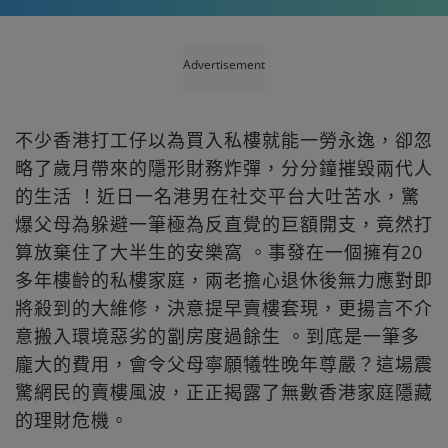
Advertisement
不少香港打工仔以為買入私樓就能一勞永逸，卻忽
略了歲月帶來的隱形財務炸彈，分分鐘摧毀兩代人
的生活 ！近日一名港男在社交平台大吐苦水，驚
爆父母為躲避一筆極為反直覺的巨額開支，竟然打
算放棄住了大半生的安樂窩 。事發在一個擁有20
多年樓齡的私樓家庭，兩老擔心退休後無力應對即
將殺到的大維修，決意提早賣樓套現，更揚言不介
意搬入環境惡劣的劏房度過餘生 。到底是一筆多
龐大的費用，會令父母寧願犧牲晚年尊嚴？這場震
驚網民的賣樓風波，正正揭露了無數香港家庭隱藏
的理財危機。