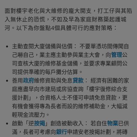
面對樓宇老化與大維修的龐大開支，打工仔與其陷
入無休止的恐慌，不如及早為家庭財務築起護城
河。以下為你盤點4個具體可行的應對策略：
主動查閱大廈儲備與估價： 不要單憑坊間傳聞自
己嚇自己，業主應主動參與業主大會，向
管理
公
司查核大廈的維修基金儲備，並要求專業顧問公
司提供準確的每戶攤分估算。
善用
政府
維修資助與免息
貸款
： 經濟有困難的家
庭應盡早向市建局或房協查詢「樓宇復修綜合支
援計劃」，合資格人士不僅可申請免息貸款，更
有機會獲得專為長者而設的維修補助金，大幅減
輕現金流壓力。
啟動「逆
按揭
」創造被動收入： 若自住
物業
已供
滿，長者可考慮向
銀行
申請安老按揭計劃，將磚