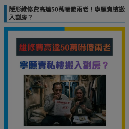
隱形維修費高達50萬嚇傻兩老！寧願賣樓搬
入劏房？