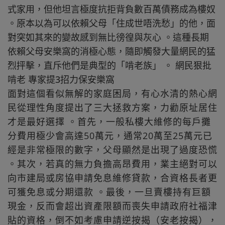
式家用，但他坦言極度抗拒背負數百萬債務成為樓奴
。原本以為可以依賴父母「住成世唔洗愁」的他，面
對突如其來的變故感到無比徬徨與灰心 。這種長期
依賴父母安樂窩的消極心態，隨即觸發大量網民的猛
烈抨擊，直斥他們是典型的「啃老族」 。 網民狠批
啃老 專家提3招力保安樂窩
面對這個看似無解的家庭困局，有心水清的熱心網
民從理性角度提出了三大拯救方案，力勸原址居住
才是最好選擇 。首先，一般私樓大維修的每戶攤
分費用極少會高達50萬元，通常20萬至25萬元已
經是非常極限的數字，父母顯然是出現了過度恐慌
。其次，若真的無力負擔高昂費用，業主絕對可以
向市建局或房協申請免息維修貸款，合資格長者更
可獲免息或分期還款 。最後，一旦賣樓持有巨額
現金，反而會超出資產限額而喪失申請政府社福津
貼的資格，倒不如考慮申請逆按揭（安老按揭），