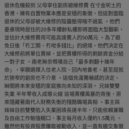
退休危機殺到 父母寧住劏房避維修費 在寸金呎土的
香港，擁有自置物業本應是安穩的象徵，但這對面臨
退休的父母卻被大維修的陰霾壓得喘不過氣 。他們
憂慮現時居住的20多年樓齡私樓即將面臨大型翻新，
並估計大維修費用可能高達驚人的50萬元 。為了避
免日後「冇工開、冇咁多錢比」的絕境，他們決定在
大維修前將單位賣掉，並把賣樓所得的剩餘資金分給
一對子女 。兩老無奈慨嘆自己「最多剩翻十幾年
命」，寧願選擇入住老人院、回內地養老，甚至屈就
於狹窄的劏房也不介意 。這個充滿驚嚇感的決定，
瞬間將本來安穩的家庭推向未知的深淵。 兄妹雙雙
失業 半年零收入成導火線 這場賣樓風暴的背後，原
來隱藏著兩代人財務失衡的殘酷職場真相 。事主與
妹妹目前雙雙陷入失業困境長達半年，只能依賴兼職
及自由工作勉強糊口，事主每月收入僅約1.5萬元 。
雖然他有投資股票賺取被動收入，並一直有繳交象徵