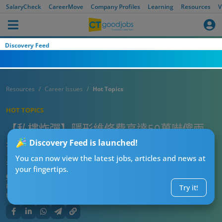
SalaryCheck
CareerMove
Company Profiles
Learning
Resources
V
Discovery Feed
Resources
Career Issues
Hot Topics
HOT TOPICS
【私樓炸彈】隱形維修費高達50萬嚇傻兩
老！寧願賣樓搬入劏房？專家踢爆3大反轉
Discovery Feed is launched!
真相！
You can now view the latest jobs, articles and news at
your fingertips.
CTgoodjobs’ Editor
Published:
2026-07-09 21:05
Try it!
Updated:
2026-07-09 21:05