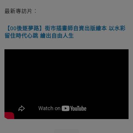
最新專訪片︰
【00後逐夢路】街市插畫師自資出版繪本 以水彩
留住時代心跳 繪出自由人生