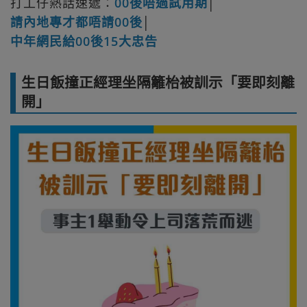
打工仔熱話速遞：
00後唔過試用期
│
請內地專才都唔請00後
│
中年網民給00後15大忠告
生日飯撞正經理坐隔籬枱被訓示「要即刻離
開」