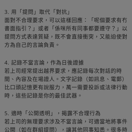
3. 用「提問」取代「對抗」
面對不合理要求，可以這樣回應：「呢個要求有冇
書面指引？」或者「係咪所有同事都要遵守？」以
提問方式表達質疑，既不會直接衝突，又能迫使對
方為自己的言論負責。
4. 記錄不當言論，作為日後證據
若上司經常提出越界要求，應記錄每次對話的時
間、內容及在場證人。文字記錄（如訊息、電郵）
比口頭記憶更有說服力，萬一需要投訴或法律行動
時，這些記錄是你的最佳武器。
5. 適時「公開透明」，揭露不合理行為
若上司的無理要求涉及不當言論，可適當地將事件
公開（如在群組提問），讓其他同事知悉。很多時