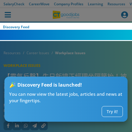
SalaryCheck
CareerMove
Company Profiles
Learning
Resources
V
Discovery Feed
Resources
Career Issues
Workplace Issues
WORKPLACE ISSUES
【霸氣反擊】生日飯撞正經理坐隔籬枱！被
訓示「要即刻離開」 事主1舉動令上司落荒
Discovery Feed is launched!
而逃
You can now view the latest jobs, articles and news at
your fingertips.
CTgoodjobs’ Editor
Published:
2026-07-25 14:15
Try it!
Updated:
2026-07-25 14:15