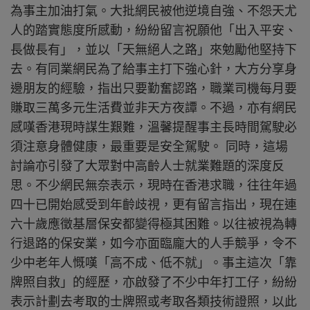
為事主加油打氣。大批網民被他逆境自強、不怨天尤
人的踏實態度所感動，紛紛留言祝願他「出入平安、
長做長有」，並以「天無絕人之路」來勉勵他堅持下
去。有同業網民為了給事主打下強心針，大方分享身
邊朋友的經驗，指出只要勤奮認路，職業司機每月要
賺取三萬多元生活費並非天方夜譚。不過，亦有網民
感嘆香港現時謀生艱難，溫馨提醒事主長時間駕駛必
須注意身體健康，最重要是安全駕駛。 同時，這場
討論亦引發了大眾對中高齡人士就業難題的深度反
思。不少網民無奈表示，現時在香港求職，往往年過
四十已開始感受到年齡歧視，更有留言指出，現在連
六十歲應徵基層保安都變得極其困難。以往被視為轉
行退路的保安業，如今亦面臨龐大的人手競爭，令不
少中老年人慨嘆「高不成、低不就」。事主這次「靠
牌照自救」的經歷，亦啟發了不少中年打工仔，紛紛
表示計劃去考取的士牌照或考取各類技術證照，以此