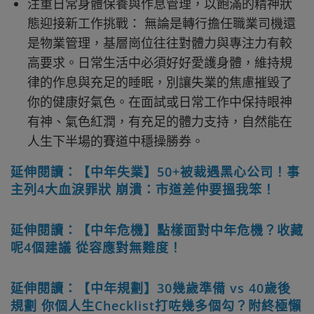
注重日常身體保養與作息管理，以飽滿的精神狀
態迎接新工作挑戰： 無論是轉行擔任職業司機還
是物業管理，基層崗位往往對體力與專注力有較
高要求。日常生活中必須好好愛護身體，維持規
律的作息與充足的睡眠，別讓失業的焦慮摧毀了
你的健康好氣色。在面試或日常工作中保持眼神
有神、氣色紅潤，有充足的體力支持，自然能在
人生下半場的賽道中穩操勝券。
延伸閱讀：【中年失業】50+被裁遇黑心公司！事
主列4大血淚罪狀 崩潰：市道差仲要搵我笨！
延伸閱讀：【中年危機】點樣面對中年危機？收藏
呢4個建議 從容應對無難度！
延伸閱讀：【中年規劃】30幾歲準備 vs 40歲後
規劃 你個人生Checklist打咗幾多個勾？附終極懶