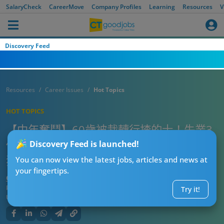
SalaryCheck
CareerMove
Company Profiles
Learning
Resources
V
Discovery Feed
Resources
Career Issues
Hot Topics
HOT TOPICS
【中年奮鬥】60歲被裁轉行揸的士！失業3
個月考保安失敗 1個原因堅持搵「辛苦錢」
Discovery Feed is launched!
獲網民力撐
You can now view the latest jobs, articles and news at
your fingertips.
CTgoodjobs’ Editor
Published:
2026-07-25 16:15
Try it!
Updated:
2026-07-25 16:15