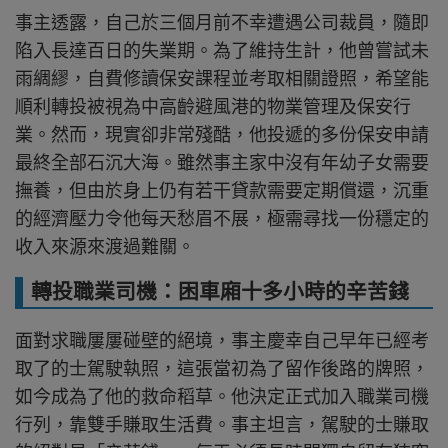
事主透露，自己於三個月前不幸遭遇公司裁員，隨即
陷入長達百日的失業期。為了維持生計，他曾嘗試未
雨綢繆，自費修讀保安課程並考取相關證照，希望能
順利轉投被視為中高齡避風港的物業管理及保安行
業。然而，現實卻非常殘酷，他投遞的多份保安申請
最終全部石沉大海。雖然事主家中沒有年幼子女需要
撫養，但由於身上仍有若干貸款需要定期償還，沉重
的經濟壓力令他每天愁眉不展，極需尋找一份穩定的
收入來源來渡過難關。
轉投職業司機：困車廂十多小時的辛苦錢
面對求職屢屢碰壁的絕境，事主慶幸自己早年已經考
取了的士駕駛執照，這張當初為了留作後路的牌照，
如今成為了他的救命稻草。他決定正式加入職業司機
行列，靠雙手賺取生活費。事主坦言，駕駛的士賺取