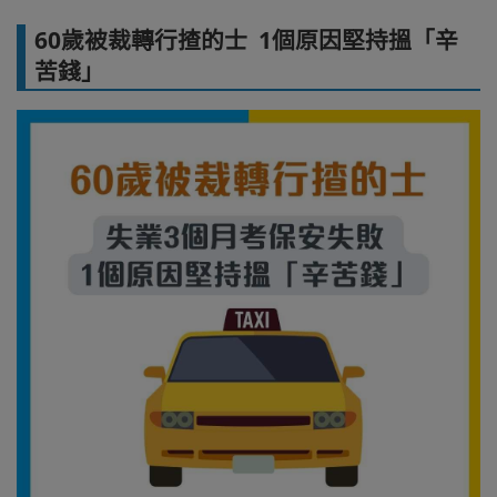
60歲被裁轉行揸的士 1個原因堅持搵「辛
苦錢」