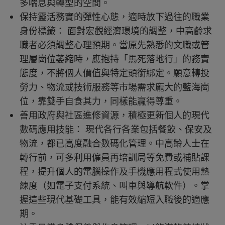
多喘息與轉型的空間。
保持靈活務實的彈性心態，適時放下過往的職業
身份標籤： 面對宏觀經濟環境的調整，中高齡求
職者必須調整心理預期。當原先熟悉的文職或管
理層崗位萎縮時，應抱持「馬死落地行」的務實
態度，不將個人價值與特定頭銜綁定。願意轉投
勞力、物流或技術服務等市場需求龐大的藍海崗
位，靠雙手自食其力，同樣能贏得尊重。
善用政府與社區進修資源，積極更新個人的現代
數碼應用技能： 現代各行各業包括餐飲、保安及
物流，都已高度融合數碼化管理。中高齡人士在
轉行前，可多利用僱員再培訓局等免費或補貼課
程，提升個人的電腦操作及手機應用程式使用熟
練度（如電子支付系統、叫車與導航軟件）。掌
握這些現代基礎工具，能有效縮短入職後的適應
期。