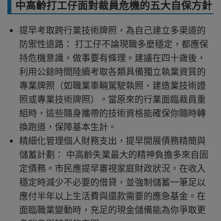
中高齡打工仔面對裁員危機的五大自保方針
提早考取跨行業技術牌照，為自己建立多渠道的
防禦性退路： 打工仔不論現職多麼穩定，都應保
持危機意識，做事要有條理。建議在四十歲後，
利用公餘時間陸續考取各類具備獨立執業資質的
專業牌照（如職業車輛駕駛執照、建造業技術證
照或專業技術牌照）。當原來的行業面臨裁員重
組時，這些隨身攜帶的技術資格能確保你隨時轉
換跑道，保障基本生計。
精細化管理個人財務支出，提早開展債務精簡與
儲蓄計劃： 中高齡失業最大的精神負擔多來自固
定債務。市民應提早審視家庭財政狀況，在收入
穩定時減少不必要的借貸，並強制儲蓄一筆足以
應付半年以上生活費與還款需要的應急基金。在
面臨職業變動時，充足的現金儲備能為你爭取更