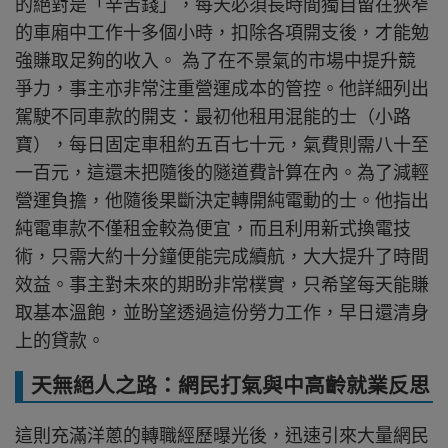
的絕對是「辛苦錢」，每天必須長時間獨自留在狹窄
的車廂中工作十多個小時，扣除各項開支後，才能勉
強賺取足夠的收入。 為了在不景氣的市場中提升競
爭力，事主亦非常注重營運成本的管控。他詳細列出
駕駛不同車款的開支：最初他租用混能的士（小路
寶），每日固定車租約五百七十元，氣費則需八十至
一百元，這還未把隨後的隧道費計算在內。為了減輕
營運負擔，他隨後果斷決定轉開純電動的士。他指出
純電車款不僅租金較為便宜，而且利用新式換電技
術，只需大約十分鐘便能完成續航，大大提升了時間
效益。事主對未來的期盼非常樸實，只希望每天能賺
取基本溫飽，並盼望透過這份勞力工作，早日還清身
上的貸款。
天無絕人之路：網民打氣與中高齡就業反思
這則充滿洋蔥的轉職經歷曝光後，迅速引來大量網民