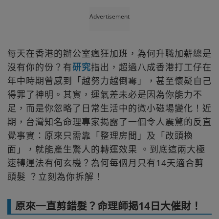
Advertisement
每天在香港的辦公室瘋狂加班，為何升職加薪總是
沒有你的份？有
研究
指出，超過八成香港打工仔在
年中時期曾感到「越努力越倒霉」，甚至懷疑自己
得罪了神明。其實，運氣差未必是因為你能力不
足，而是你忽略了日常生活中的微小磁場變化！近
期，台灣知名命理專家揭露了一個令人震驚的反直
覺事實：原來只需靠「整理房間」及「改頭換
面」，就能產生驚人的轉運效果 。到底這兩大極
速轉運法有何玄機？為何每個月只有14天適合剪
頭髮 ？立刻為你拆解！
原來一直剪錯髮？命理師揭14日大催財！