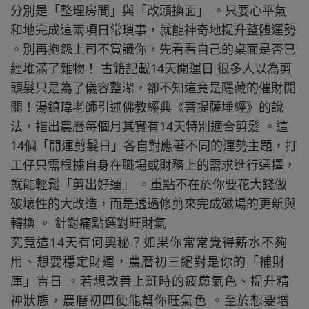
分別是「整理房間」與「改頭換面」 。只要心平氣
和地完成這兩項日常瑣事，就能神奇地提升整體運勢
。別再抱怨上司不賞識你，先看看自己的桌面是否已
經堆滿了雜物！ 古籍記載14天開運日 很多人以為剪
頭髮只是為了儀容整潔，卻不知這竟是隱藏的催財開
關！湯鎮瑋老師引述佛教經典《菩提薩埵經》的說
法，指出農曆每個月其實有14天特別適合剪髮 。這
14個「開運剪髮日」各自對應著不同的運勢主題，打
工仔只需根據自身在職場或財務上的需求進行選擇，
就能輕鬆「剪出好運」 。重點不在於你要花大錢做
破壞性的大改造，而是透過修剪來完成磁場的更新與
轉換 。 針對痛點選對旺財氣
究竟這14天有何奧秘？如果你常常覺得薪水不夠
用、想要穩定財運，農曆初三絕對是你的「補財
庫」吉日 。若想改善上班時的疲憊氣色、提升精
神狀態，農曆初四便能幫你旺氣色 。至於想要增