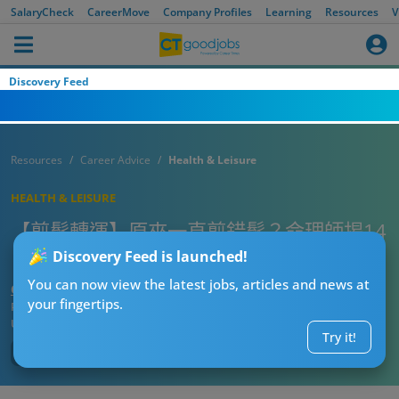
SalaryCheck
CareerMove
Company Profiles
Learning
Resources
V
Discovery Feed
Resources
Career Advice
Health & Leisure
HEALTH & LEISURE
【剪髮轉運】原來一直剪錯髮？命理師揭14
日大催財！3個月運勢極速逆襲？
Discovery Feed is launched!
You can now view the latest jobs, articles and news at
CTgoodjobs’ Editor
your fingertips.
Published:
2026-07-10 21:00
Updated:
2026-07-10 21:00
Try it!