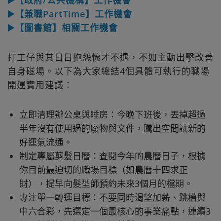
▶️【政府/公共機構】工作機會
▶️【兼職PartTime】工作機會
▶️【圖書館】相關工作機會
打工仔與其日日抱怨懷才不遇，不如主動出擊改善
自身磁場。以下為大家總結4個具體可執行的職場
開運實用建議：
立即清理辦公桌與睡房：今晚下班後，丟掉超過
半年沒有使用過的廢物與文件，騰出空間讓新的
好運氣流通。
制定專屬剪髮日曆：查閱今年的農曆日子，根據
你目前最迫切的職場目標（如農曆十四求正
財），提早向髮型師預約未來3個月的檔期。
專注單一轉運目標：不要同時渴望加薪、跳槽與
中六合彩，先選定一個最核心的事業痛點，連續3