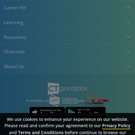
Career Kit
Learning
Resources
Channels
About Us
A member of
We use cookies to enhance your experience on our website.
Please read and confirm your agreement to our
Privacy Policy
and
Terms and Conditions
before continue to browse our
Sitemap
FAQ
Privacy Policy
Terms & Conditions