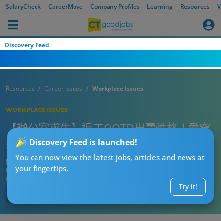
SalaryCheck
CareerMove
Company Profiles
Learning
Resources
V
Discovery Feed
Resources
Career Issues
Workplace Issues
WORKPLACE ISSUES
【辦公室求生】返工OOTD出賣性格！愛穿
這色同事8成控制慾極強！小心無辜食死貓
Discovery Feed is launched!
You can now view the latest jobs, articles and news at
CTgoodjobs’ Editor
your fingertips.
Published:
2026-07-26 13:15
Updated:
2026-07-26 13:15
Try it!