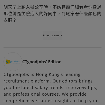
明天早上踏入辦公室時，不妨轉頭仔細看看你身邊
那位總是笑臉迎人的好同事，到底穿著什麼顏色的
衣服？
Advertisement
CTgoodjobs’ Editor
CTgoodjobs is Hong Kong’s leading
recruitment platform. Our editors brings
you the latest salary trends, interview tips,
and professional courses. We provide
comprehensive career insights to help you