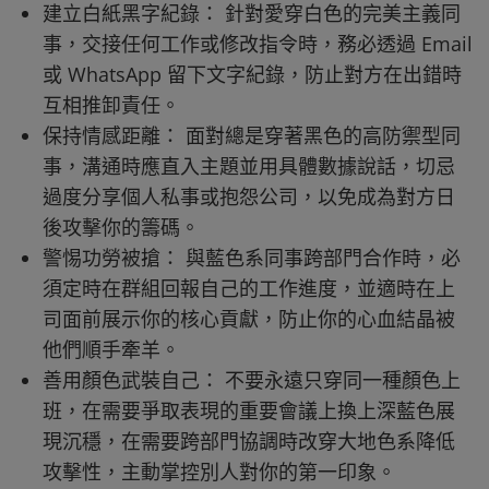
建立白紙黑字紀錄： 針對愛穿白色的完美主義同
事，交接任何工作或修改指令時，務必透過 Email
或 WhatsApp 留下文字紀錄，防止對方在出錯時
互相推卸責任。
保持情感距離： 面對總是穿著黑色的高防禦型同
事，溝通時應直入主題並用具體數據說話，切忌
過度分享個人私事或抱怨公司，以免成為對方日
後攻擊你的籌碼。
警惕功勞被搶： 與藍色系同事跨部門合作時，必
須定時在群組回報自己的工作進度，並適時在上
司面前展示你的核心貢獻，防止你的心血結晶被
他們順手牽羊。
善用顏色武裝自己： 不要永遠只穿同一種顏色上
班，在需要爭取表現的重要會議上換上深藍色展
現沉穩，在需要跨部門協調時改穿大地色系降低
攻擊性，主動掌控別人對你的第一印象。