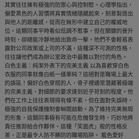
其實往往擁有極強的防禦心與控制慾。心理學指出，
偏愛黑色的人習慣將真實情緒隱藏起來，刻意製造出
與他人的距離感，從而在無形中建立自己的權威地
位。這類同事平時看似低調不惹事，但在關鍵的晉升
時刻，卻總能冷靜地給出致命一擊。他們不會輕易表
露對公司政策或上司的不滿，這種深不可測的性格，
往往讓他們成為辦公室政治中最難以對付的角色。
白色主義：純潔外表下的完美主義 以為喜歡穿白色
衣服的同事就像白紙一樣單純？這絕對是職場上最大
的誤區！偏好白色穿搭的人，骨子裡通常潛藏著極端
的完美主義，對細節的要求達到近乎苛刻的程度。他
們在工作上往往表現得有條不紊，但在面對失誤時，
極強的自我保護機制會瞬間啟動。為了維持完美無瑕
的形象，這類同事極有可能在危機發生時，巧妙地將
責任推卸給合作夥伴。這種「笑面虎」般的性格反
差，正是最令人防不勝防的職場陷阱。 藍色愛好