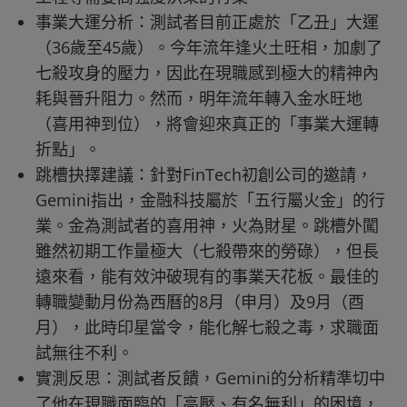
事業大運分析：測試者目前正處於「乙丑」大運
（36歲至45歲）。今年流年逢火土旺相，加劇了
七殺攻身的壓力，因此在現職感到極大的精神內
耗與晉升阻力。然而，明年流年轉入金水旺地
（喜用神到位），將會迎來真正的「事業大運轉
折點」。
跳槽抉擇建議：針對FinTech初創公司的邀請，
Gemini指出，金融科技屬於「五行屬火金」的行
業。金為測試者的喜用神，火為財星。跳槽外闖
雖然初期工作量極大（七殺帶來的勞碌），但長
遠來看，能有效沖破現有的事業天花板。最佳的
轉職變動月份為西曆的8月（申月）及9月（酉
月），此時印星當令，能化解七殺之毒，求職面
試無往不利。
實測反思：測試者反饋，Gemini的分析精準切中
了他在現職面臨的「高壓、有名無利」的困境，