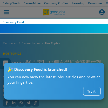
SalaryCheck
CareerMove
Company Profiles
Learning
Resources
V
Discovery Feed
Resources
Career Issues
Hot Topics
HOT TOPICS
【Gemini睇八字】20個玄學指令精準估到
事業大運係幾時！化身資深風水大師幫你算
Discovery Feed is launched!
命
You can now view the latest jobs, articles and news at
your fingertips.
CT隱形IT專員
Published:
2026-07-28 07:15
Try it!
Updated:
2026-07-28 07:15