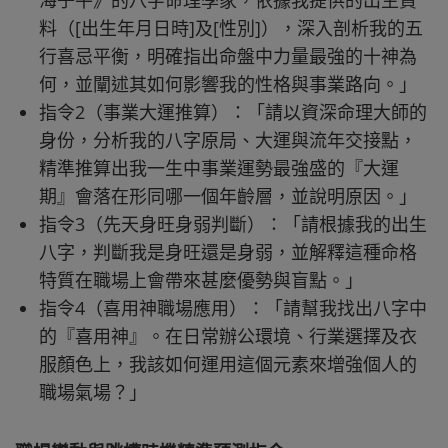
海子平》的八字命理學家，依據我提供的出生資
料（[出生年月日時]及[性別]），深入剖析我的五
行喜忌平衡，明確指出命盤中力量最強的十神為
何，並闡述其如何影響我的性格與事業路向。」
指令2（事業大運推算）：「請以資深命理大師的
身份，分析我的八字原局、大運與流年交接點，
精準推算出我一生中事業運勢最強盛的『大運
期』會落在形同哪一個年齡層，並說明原因。」
指令3（先天身旺身弱判斷）：「請根據我的出生
八字，判斷我是身旺還是身弱，並解釋這種命格
特質在職場上會帶來甚麼優勢與盲點。」
指令4（喜用神職場應用）：「請幫我找出八字中
的『喜用神』。在日常辦公環境、行業選擇及衣
服顏色上，我該如何運用這個元素來增強個人的
職場氣場？」