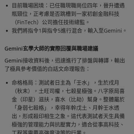
目前職場困境：已任職現職崗位四年，晉升遭遇
瓶頸位，正考慮是否跳槽到一家初創金融科技
（FinTech）公司擔任技術總監。
我們將指令1與指令5進行混合，輸入至Gemini。
Gemini玄學大師的實際回覆與職場建議
Gemini接收資料後，迅速進行了排盤與轉譯，輸出
了極具參考價值的白話文命理報告：
命格格局：測試者日主為「壬水」，生於戌月
（秋末），土旺司權，七殺星極強。八字原局喜
金（印星）滋扶，喜水（比劫）幫身。整體屬於
「身弱七殺格」，幸得年幹戊土、月幹壬水透
出，形成殺印相生之象。這代表測試者天生具備
極強的管理能力與抗壓實力，適合從事高科技、
工程等需要高強度決策的行業。