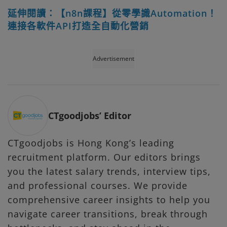
延伸閱讀：【n8n課程】從零學識Automation！
連接各軟件API打造全自動化營銷
Advertisement
CTgoodjobs’ Editor
CTgoodjobs is Hong Kong’s leading
recruitment platform. Our editors brings
you the latest salary trends, interview tips,
and professional courses. We provide
comprehensive career insights to help you
navigate career transitions, break through