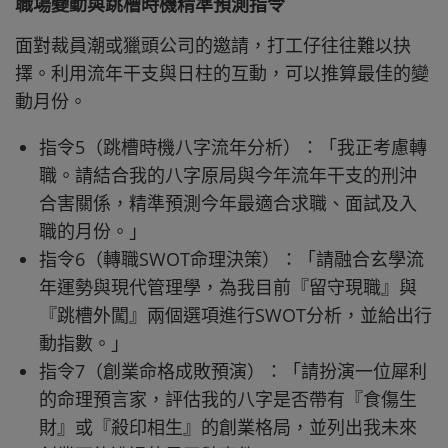
職場變動與跳槽時機精準預測指令
面對裁員潮或獵頭公司的邀請，打工仔往往難以抉
擇。利用流年干支與日柱的互動，可以推算最佳的變
動月份。
指令5（跳槽時機八字流年分析）：「我正考慮轉
職。請結合我的八字原局與今年流年干支的刑沖
合害關係，精準預測今年最適合求職、面試及入
職的月份。」
指令6（轉職SWOT命理決策）：「請融合玄學流
年運勢與現代管理學，為我目前『留守現職』與
『跳槽外闖』兩個選項進行SWOT分析，並給出行
動指數。」
指令7（創業命格成敗預演）：「請扮演一位犀利
的命理預言家，評估我的八字是否帶有『食傷生
財』或『殺印相生』的創業格局，並列出我未來