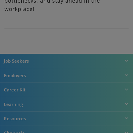
bottlenecks, and stay ahead in the
workplace!
Job Seekers
Employers
Career Kit
Learning
Resources
Channels